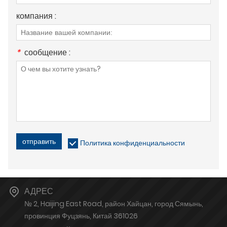
компания :
*
сообщение :
отправить
Политика конфиденциальности
АДРЕС
№ 2, Haijing East Road, район Хайцан, город Сямынь,
провинция Фуцзянь, Китай 361026