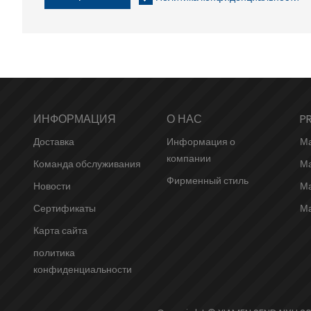
ИНФОРМАЦИЯ
О НАС
P
Доставка
Информация о
Ма
компании
Команда обслуживания
Ма
Фирменный стиль
Новости
Ма
Сертификаты
Ма
Карта сайта
политика
конфиденциальности