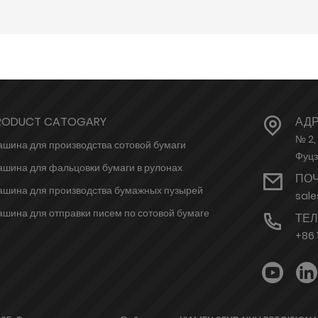
RODUCT CATOGARY
АД
№ 2,
шина для производства сотовой бумаги
Фуцз
шина для фальцовки бумаги в рулонах
ПО
шина для производства бумажных пузырей
sal
шина для отправки писем по сотовой бумаге
ТЕ
+86 