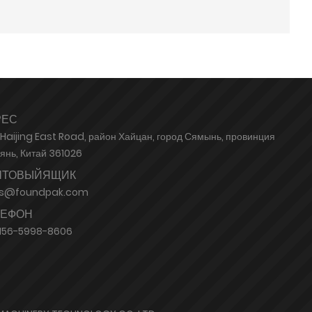
РЕС
 Haijing East Road, район Хайцан, город Сямынь, провинция
янь, Китай 361026
ЧТОВЫЙЯЩИК
es@foundpak.com
ЛЕФОН
156-5998-8606