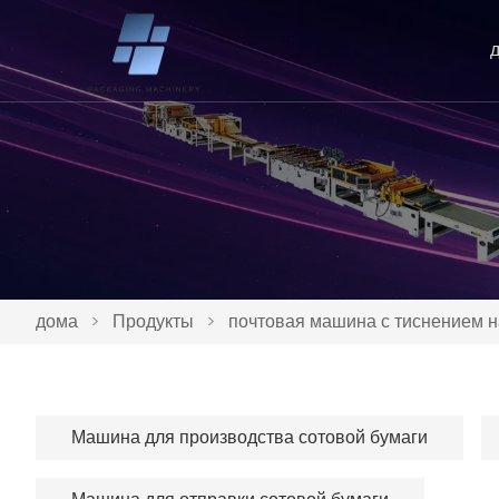
дома
>
Продукты
>
почтовая машина с тиснением н
Машина для производства сотовой бумаги