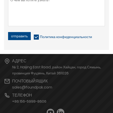
отправить
Политика конфиденциальности
АДРЕС
№ 2, Haijing East Road, район Хайцан, город Сямынь,
провинция Фуцзянь, Китай 361026
ПОЧТОВЫЙЯЩИК
sales@foundpak.com
ТЕЛЕФОН
+86 156-5998-8606