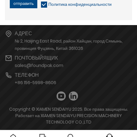
отправить
Политика конфиденциальности
АДРЕС
№ 2, Haijing East Road, район Хайцан, город Сямынь,
провинция Фуцзянь, Китай 361026
ПОЧТОВЫЙЯЩИК
sales@foundpak.com
ТЕЛЕФОН
+86 156-5998-8606
Copyright © XIAMEN SENDAIYU 2025. Все права защищены.
Работает на XIAMEN SENDAIYU PRECISION MACHINERY
TECHNOLOGY CO.,LTD