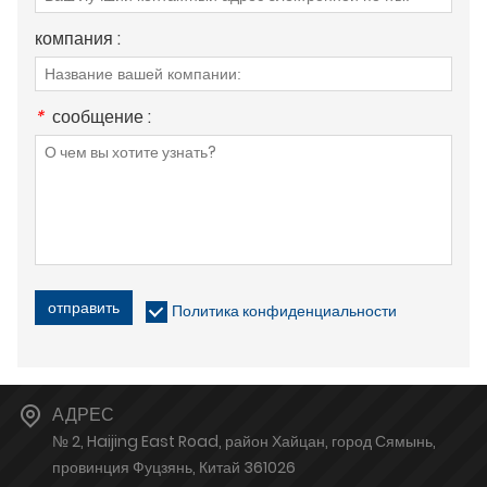
компания :
*
сообщение :
отправить
Политика конфиденциальности
АДРЕС
№ 2, Haijing East Road, район Хайцан, город Сямынь,
провинция Фуцзянь, Китай 361026