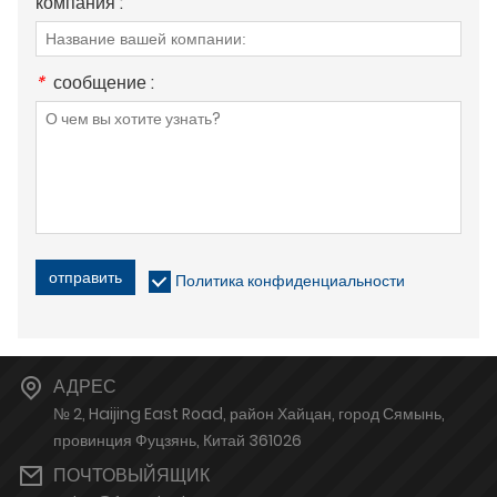
компания :
*
сообщение :
отправить
Политика конфиденциальности
АДРЕС
№ 2, Haijing East Road, район Хайцан, город Сямынь,
провинция Фуцзянь, Китай 361026
ПОЧТОВЫЙЯЩИК