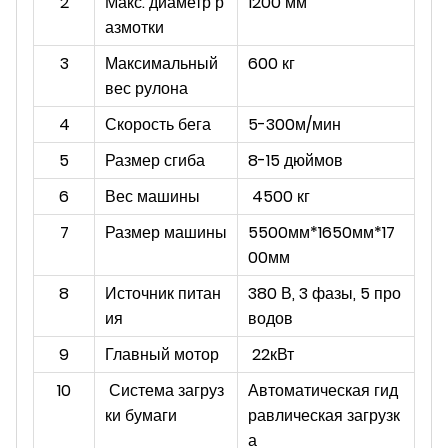
2
Макс. диаметр р
1200 мм
азмотки
3
Максимальный
600 кг
вес рулона
4
Скорость бега
5-300м/мин
5
Размер сгиба
8-15 дюймов
6
Вес машины
4500 кг
7
Размер машины
5500мм*1650мм*17
00мм
8
Источник питан
380 В, 3 фазы, 5 про
ия
водов
9
Главный мотор
22кВт
10
Система загруз
Автоматическая гид
ки бумаги
равлическая загрузк
а