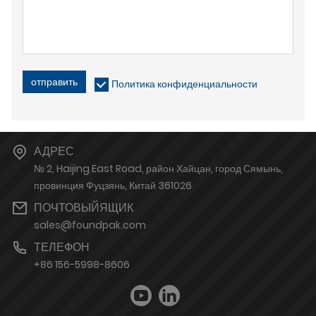
отправить
Политика конфиденциальности
АДРЕС
№ 2, Haijing East Road, район Хайцан, город Сямынь,
провинция Фуцзянь, Китай 361026
ПОЧТОВЫЙЯЩИК
sales@foundpak.com
ТЕЛЕФОН
+86 156-5998-8606