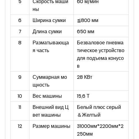
5
Скорость маши
60 м/мин
ны
6
Ширина сумки
≦800 мм
7
Длина сумки
650 мм
8
Разматывающа
Безваловое пневма
я часть
тическое устройство
для подъема конусо
в
9
Суммарная мо
28 КВт
щность
10
Вес машины
15,6 Т
11
Внешний вид Ц
Белый плюс серый
вет машины
＆
Желтый
12
Размер машины
31000мм*2200мм*2
250мм