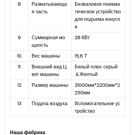
8
Разматывающа
Безваловое пневма
я часть
тическое устройство
для подъема конусо
в
9
Суммарная мо
28 КВт
щность
10
Вес машины
15,6 Т
11
Внешний вид Ц
Белый плюс серый
вет машины
＆
Желтый
12
Размер машины
31000мм*2200мм*2
250мм
13
Подача воздуха
Вспомогательное ус
тройство
Наша фабрика