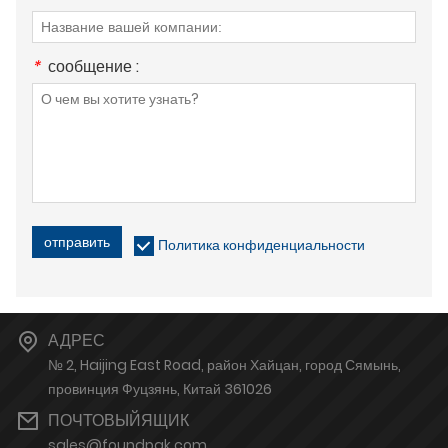
*
сообщение :
отправить
Политика конфиденциальности
АДРЕС
№ 2, Haijing East Road, район Хайцан, город Сямынь,
провинция Фуцзянь, Китай 361026
ПОЧТОВЫЙЯЩИК
sales@foundpak.com