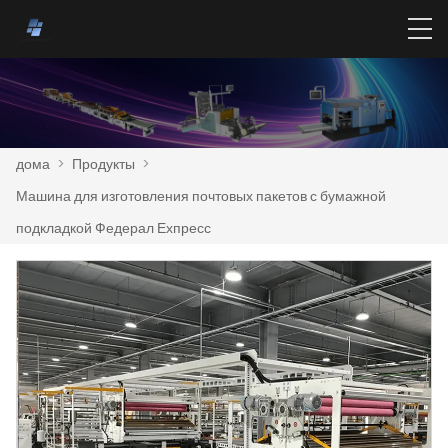
дома
>
Продукты
>
Машина для изготовления почтовых пакетов с бумажной
подкладкой Федерал Ехпресс