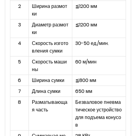
2
Ширина размот
≦1200 мм
ки
3
Диаметр размот
≦1200 мм
ки
4
Скорость изгото
30-50 ед./мин.
вления сумки
5
Скорость маши
60 м/мин
ны
6
Ширина сумки
≦800 мм
7
Длина сумки
650 мм
8
Разматывающа
Безваловое пневма
я часть
тическое устройство
для подъема конусо
в
9
Суммарная мо
28 КВт