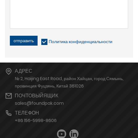
отправить
Политика конфиденциальности
АДРЕС
№ 2, Haijing East Road, район Хайцан, город Сямынь,
провинция Фуцзянь, Китай 361026
ПОЧТОВЫЙЯЩИК
sales@foundpak.com
ТЕЛЕФОН
+86 156-5998-8606