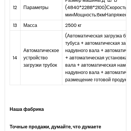
Размер машины:Д*Ш*В
12
Параметры
(4840*2288*2100)Скорость:
минМощность:6кмНапряжени
13
Масса
2500 кг
(Автоматическая загрузка бу
тубуса + автоматическая загр
Автоматическое
надувного вала + автоматиче
14
устройство
+ автоматическая установка 
загрузки трубок
вала + автоматическая намот
надувного вала + автоматиче
размещение готовой продукц
Наша фабрика
Точные продажи, думайте, что думаете