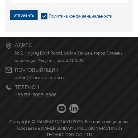
отправить
Политика конфиденциальности
АДРЕС
№ 2, Haijing East Road, район Хайцан, город Сямынь,
провинция Фуцзянь, Китай 361026
ПОЧТОВЫЙЯЩИК
sales@foundpak.com
ТЕЛЕФОН
+86 156-5998-8606
Copyright © XIAMEN SENDAIYU 2025. Все права защищены.
Работает на XIAMEN SENDAIYU PRECISION MACHINERY
TECHNOLOGY CO.,LTD