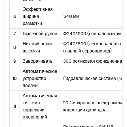
Эффективная
6
ширина
540 мм
размотки
7
Высечной рулон
Φ240*600 (спиральный зуб)
Нижний ролик
Φ240*600 (легированная ста
8
высечки
главный сервопривод)
9
Заворачивать
300 роликовая фрикционная 
Автоматическое
10
устройство
Гидравлическая система 1,5 к
подачи
Автоматическая
система
110 Синхронная электромехан
11
коррекции
коррекция цилиндра
отклонений