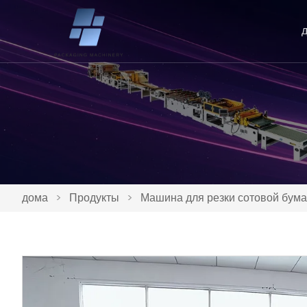
дома
>
Продукты
>
Машина для резки сотовой бума