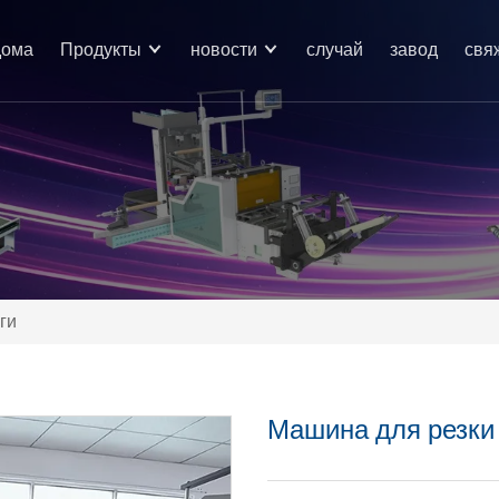
дома
Продукты
новости
случай
завод
свя
ги
Машина для резки