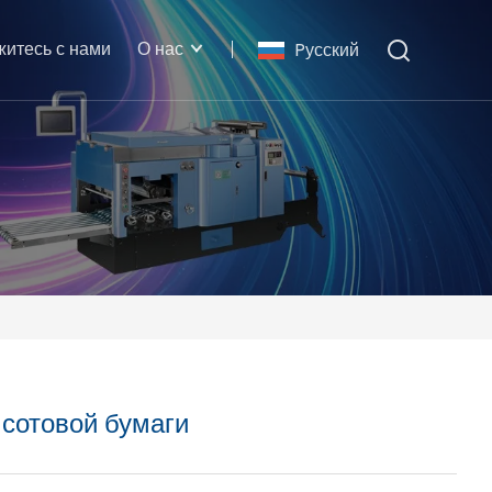
житесь с нами
О нас
Pусский
 сотовой бумаги