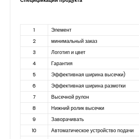
Спецификации продукта
1
Элемент
2
минимальный заказ
3
Логотип и цвет
4
Гарантия
5
Эффективная ширина высечки)
6
Эффективная ширина размотки
7
Высечной рулон
8
Нижний ролик высечки
9
Заворачивать
10
Автоматическое устройство подачи