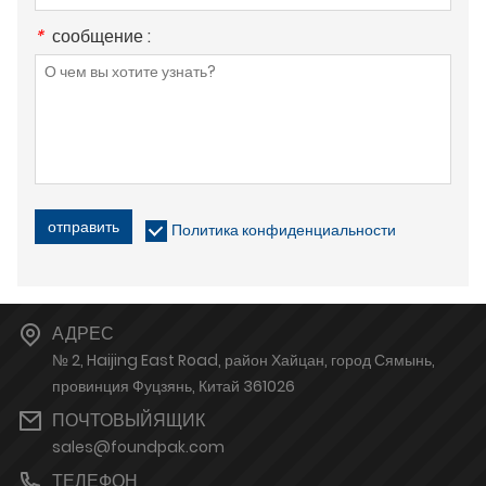
*
сообщение :
отправить
Политика конфиденциальности
АДРЕС
№ 2, Haijing East Road, район Хайцан, город Сямынь,
провинция Фуцзянь, Китай 361026
ПОЧТОВЫЙЯЩИК
sales@foundpak.com
ТЕЛЕФОН