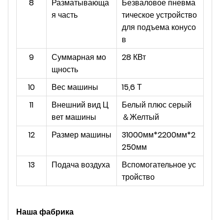
8
Разматывающа
Безваловое пневма
я часть
тическое устройство
для подъема конусо
в
9
Суммарная мо
28 КВт
щность
10
Вес машины
15,6 Т
11
Внешний вид Ц
Белый плюс серый
вет машины
＆
Желтый
12
Размер машины
31000мм*2200мм*2
250мм
13
Подача воздуха
Вспомогательное ус
тройство
Наша фабрика