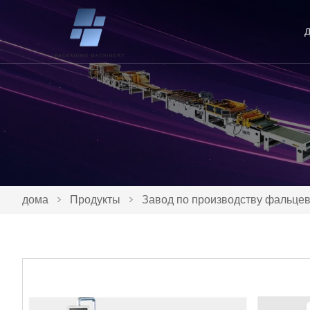
дома
>
Продукты
>
Завод по производству фальцев