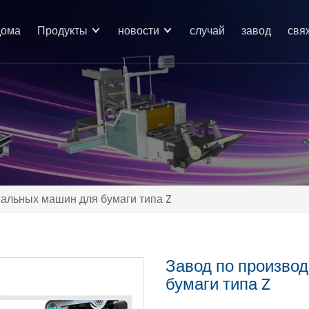
дома
Продукты
новости
случай
завод
свя
альных машин для бумаги типа Z
Завод по произво
бумаги типа Z