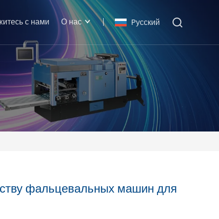
житесь с нами
О нас
Pусский
дству фальцевальных машин для