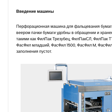
Введение машины
Перфорационная машина для фальцевания бумаги 
веером пачки бумаги удобны в обращении и хранен
такими как ФилПак Трезубец, ФилПакСЛ, ФилПак 
ФасФил младший, ФасФил 1500, ФасФил M, ФасФил 
заполнения пустот.