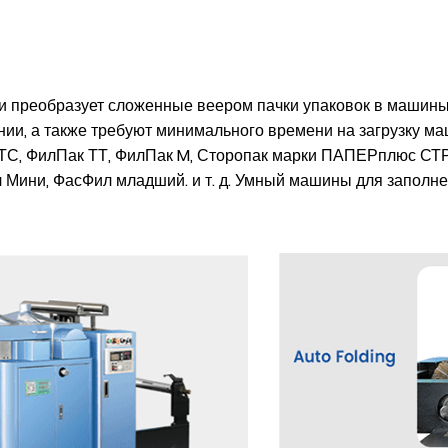
преобразует сложенные веером пачки упаковок в машины 
ии, а также требуют минимального времени на загрузку ма
ТТС, ФилПак ТТ, ФилПак M, Сторопак марки ПАПЕРплюс СТ
Мини, ФасФил младший. и т. д. Умный машины для заполнен